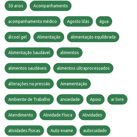
50 anos
Acompanhamento
acompanhamento médico
Agosto lilás
água
álcool gel
Alimentação
alimentação equilibrada
Alimentação Saudável
alimentos
alimentos saudáveis
alimentos ultraprocessados
alterações na pressão
Amamentação
Ambiente de Trabalho
ansiedade
Apoio
ar livre
Atendimento
Atividade Física
Atividades
atividades físicas
Auto exame
autocuidado