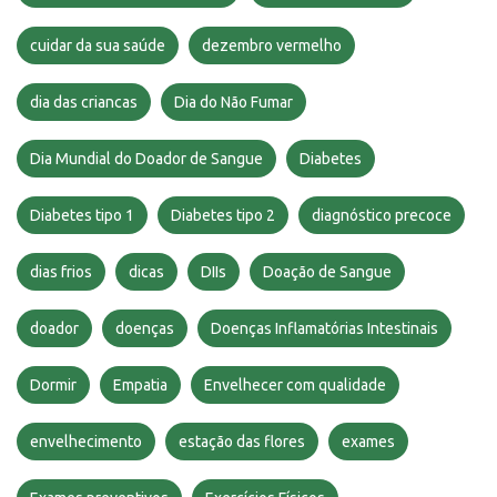
cuidar da sua saúde
dezembro vermelho
dia das criancas
Dia do Não Fumar
Dia Mundial do Doador de Sangue
Diabetes
Diabetes tipo 1
Diabetes tipo 2
diagnóstico precoce
dias frios
dicas
DIIs
Doação de Sangue
doador
doenças
Doenças Inflamatórias Intestinais
Dormir
Empatia
Envelhecer com qualidade
envelhecimento
estação das flores
exames