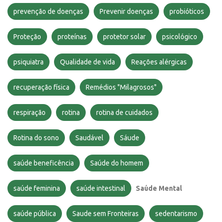
prevenção de doenças
Prevenir doenças
probióticos
Proteção
proteínas
protetor solar
psicológico
psiquiatra
Qualidade de vida
Reações alérgicas
recuperação física
Remédios "Milagrosos"
respiração
rotina
rotina de cuidados
Rotina do sono
Saudável
Sáude
saúde beneficência
Saúde do homem
saúde feminina
saúde intestinal
Saúde Mental
saúde pública
Saude sem Fronteiras
sedentarismo