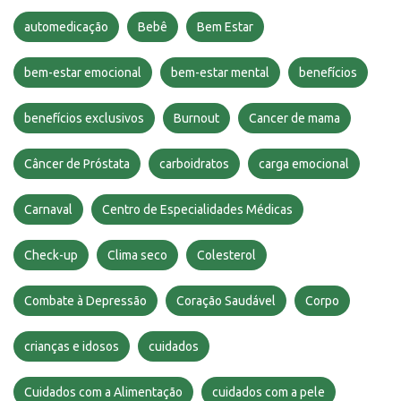
automedicação
Bebê
Bem Estar
bem-estar emocional
bem-estar mental
benefícios
benefícios exclusivos
Burnout
Cancer de mama
Câncer de Próstata
carboidratos
carga emocional
Carnaval
Centro de Especialidades Médicas
Check-up
Clima seco
Colesterol
Combate à Depressão
Coração Saudável
Corpo
crianças e idosos
cuidados
Cuidados com a Alimentação
cuidados com a pele