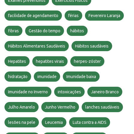
Exames preventivos
Exercícios Físicos
facilidade de agendamento
férias
Fevereiro Laranja
fibras
Gestão do tempo
hábitos
Hábitos Alimentares Saudáveis
Hábitos saudáveis
Hepatites
hepatites virais
herpes-zóster
hidratação
imunidade
Imunidade baixa
Imunidade no Inverno
intoxicações
Janeiro Branco
Julho Amarelo
Junho Vermelho
lanches saudáveis
lesões na pele
Leucemia
Luta contra a AIDS