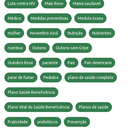
Luta contra HIV
Maio Roxo
Mama saudavel
Médico
Medidas preventivas
Medula óssea
mulher
Novembro Azul
Nutrição
Nutrientes
nutritiva
Outono
Outono sem Gripe
Outubro Rosa
paciente
Pais
Pan-Americano
parar de fumar
Pediatra
plano de saúde completo
Plano Saúde Beneficência
Plano Vital do Saúde Beneficência
Planos de saúde
Praticidade
prebióticos
Prevenção