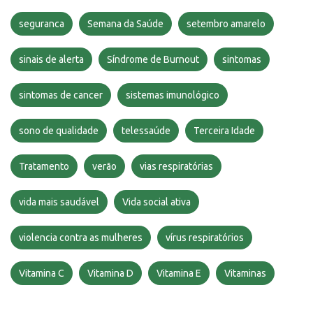
seguranca
Semana da Saúde
setembro amarelo
sinais de alerta
Síndrome de Burnout
sintomas
sintomas de cancer
sistemas imunológico
sono de qualidade
telessaúde
Terceira Idade
Tratamento
verão
vias respiratórias
vida mais saudável
Vida social ativa
violencia contra as mulheres
vírus respiratórios
Vitamina C
Vitamina D
Vitamina E
Vitaminas