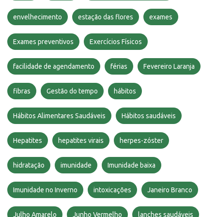
envelhecimento
estação das flores
exames
Exames preventivos
Exercícios Físicos
facilidade de agendamento
férias
Fevereiro Laranja
fibras
Gestão do tempo
hábitos
Hábitos Alimentares Saudáveis
Hábitos saudáveis
Hepatites
hepatites virais
herpes-zóster
hidratação
imunidade
Imunidade baixa
Imunidade no Inverno
intoxicações
Janeiro Branco
Julho Amarelo
Junho Vermelho
lanches saudáveis