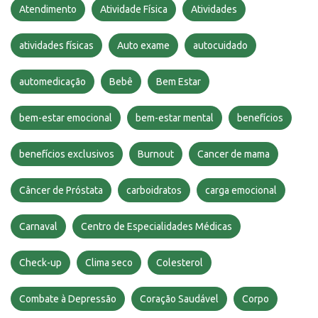
Atendimento
Atividade Física
Atividades
atividades físicas
Auto exame
autocuidado
automedicação
Bebê
Bem Estar
bem-estar emocional
bem-estar mental
benefícios
benefícios exclusivos
Burnout
Cancer de mama
Câncer de Próstata
carboidratos
carga emocional
Carnaval
Centro de Especialidades Médicas
Check-up
Clima seco
Colesterol
Combate à Depressão
Coração Saudável
Corpo