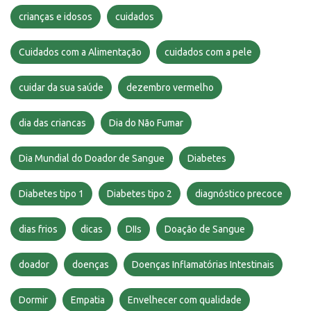
crianças e idosos
cuidados
Cuidados com a Alimentação
cuidados com a pele
cuidar da sua saúde
dezembro vermelho
dia das criancas
Dia do Não Fumar
Dia Mundial do Doador de Sangue
Diabetes
Diabetes tipo 1
Diabetes tipo 2
diagnóstico precoce
dias frios
dicas
DIIs
Doação de Sangue
doador
doenças
Doenças Inflamatórias Intestinais
Dormir
Empatia
Envelhecer com qualidade