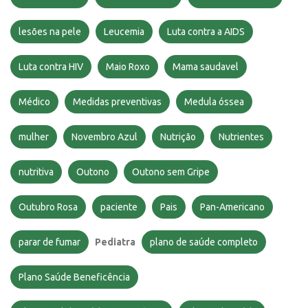
lesões na pele
Leucemia
Luta contra a AIDS
Luta contra HIV
Maio Roxo
Mama saudavel
Médico
Medidas preventivas
Medula óssea
mulher
Novembro Azul
Nutrição
Nutrientes
nutritiva
Outono
Outono sem Gripe
Outubro Rosa
paciente
Pais
Pan-Americano
parar de fumar
Pediatra
plano de saúde completo
Plano Saúde Beneficência