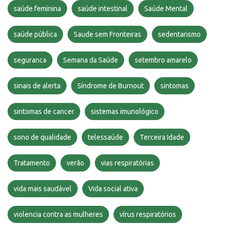
saúde feminina
saúde intestinal
Saúde Mental
saúde pública
Saude sem Fronteiras
sedentarismo
seguranca
Semana da Saúde
setembro amarelo
sinais de alerta
Síndrome de Burnout
sintomas
sintomas de cancer
sistemas imunológico
sono de qualidade
telessaúde
Terceira Idade
Tratamento
verão
vias respiratórias
vida mais saudável
Vida social ativa
violencia contra as mulheres
vírus respiratórios