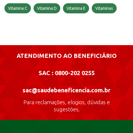
Vitamina C
Vitamina D
Vitamina E
Vitaminas
ATENDIMENTO AO BENEFICIÁRIO
SAC : 0800-202 0255
sac@saudebeneficencia.com.br
Para reclamações, elogios, dúvidas e
sugestões.