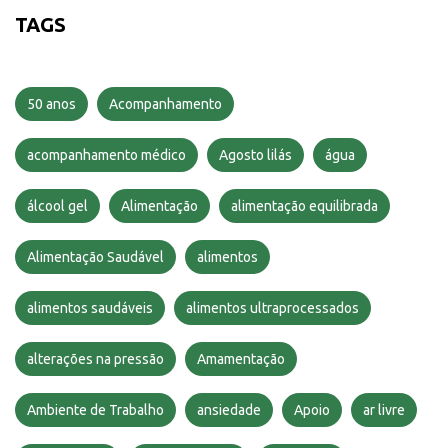
TAGS
50 anos
Acompanhamento
acompanhamento médico
Agosto lilás
água
álcool gel
Alimentação
alimentação equilibrada
Alimentação Saudável
alimentos
alimentos saudáveis
alimentos ultraprocessados
alterações na pressão
Amamentação
Ambiente de Trabalho
ansiedade
Apoio
ar livre