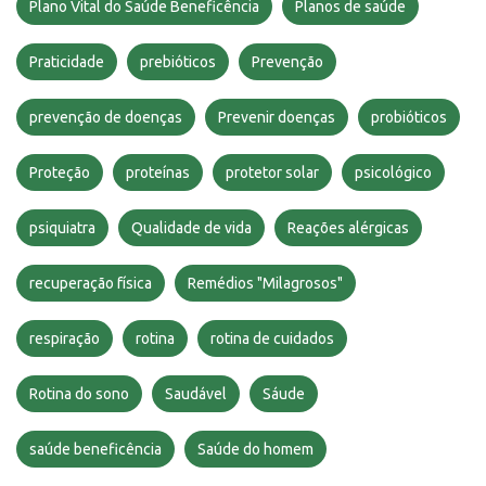
Plano Vital do Saúde Beneficência
Planos de saúde
Praticidade
prebióticos
Prevenção
prevenção de doenças
Prevenir doenças
probióticos
Proteção
proteínas
protetor solar
psicológico
psiquiatra
Qualidade de vida
Reações alérgicas
recuperação física
Remédios "Milagrosos"
respiração
rotina
rotina de cuidados
Rotina do sono
Saudável
Sáude
saúde beneficência
Saúde do homem