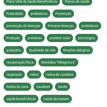
Plano Vital do Saúde Beneficência
Planos de saúde
Praticidade
prebióticos
Prevenção
prevenção de doenças
Prevenir doenças
probióticos
Proteção
proteínas
protetor solar
psicológico
psiquiatra
Qualidade de vida
Reações alérgicas
recuperação física
Remédios "Milagrosos"
respiração
rotina
rotina de cuidados
Rotina do sono
Saudável
Sáude
saúde beneficência
Saúde do homem