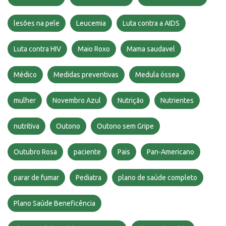
lesões na pele
Leucemia
Luta contra a AIDS
Luta contra HIV
Maio Roxo
Mama saudavel
Médico
Medidas preventivas
Medula óssea
mulher
Novembro Azul
Nutrição
Nutrientes
nutritiva
Outono
Outono sem Gripe
Outubro Rosa
paciente
Pais
Pan-Americano
parar de fumar
Pediatra
plano de saúde completo
Plano Saúde Beneficência