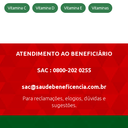
Vitamina C
Vitamina D
Vitamina E
Vitaminas
ATENDIMENTO AO BENEFICIÁRIO
SAC : 0800-202 0255
sac@saudebeneficencia.com.br
Para reclamações, elogios, dúvidas e
sugestões.