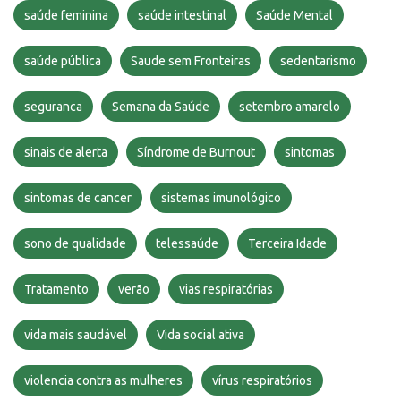
saúde feminina
saúde intestinal
Saúde Mental
saúde pública
Saude sem Fronteiras
sedentarismo
seguranca
Semana da Saúde
setembro amarelo
sinais de alerta
Síndrome de Burnout
sintomas
sintomas de cancer
sistemas imunológico
sono de qualidade
telessaúde
Terceira Idade
Tratamento
verão
vias respiratórias
vida mais saudável
Vida social ativa
violencia contra as mulheres
vírus respiratórios