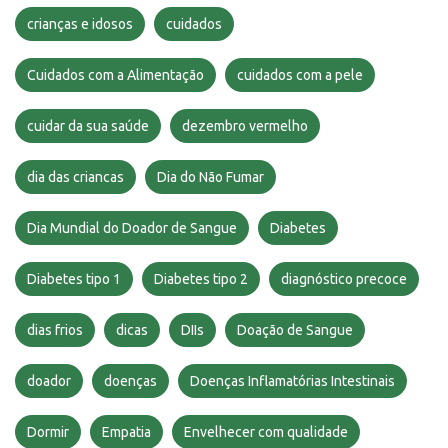
crianças e idosos
cuidados
Cuidados com a Alimentação
cuidados com a pele
cuidar da sua saúde
dezembro vermelho
dia das criancas
Dia do Não Fumar
Dia Mundial do Doador de Sangue
Diabetes
Diabetes tipo 1
Diabetes tipo 2
diagnóstico precoce
dias frios
dicas
DIIs
Doação de Sangue
doador
doenças
Doenças Inflamatórias Intestinais
Dormir
Empatia
Envelhecer com qualidade