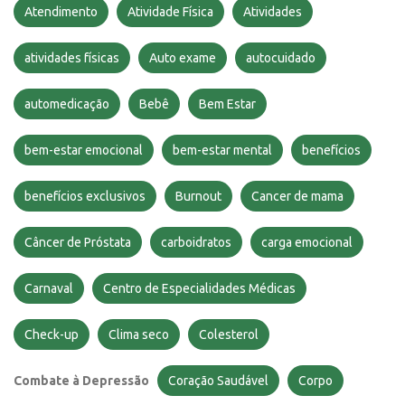
Atendimento
Atividade Física
Atividades
atividades físicas
Auto exame
autocuidado
automedicação
Bebê
Bem Estar
bem-estar emocional
bem-estar mental
benefícios
benefícios exclusivos
Burnout
Cancer de mama
Câncer de Próstata
carboidratos
carga emocional
Carnaval
Centro de Especialidades Médicas
Check-up
Clima seco
Colesterol
Combate à Depressão
Coração Saudável
Corpo