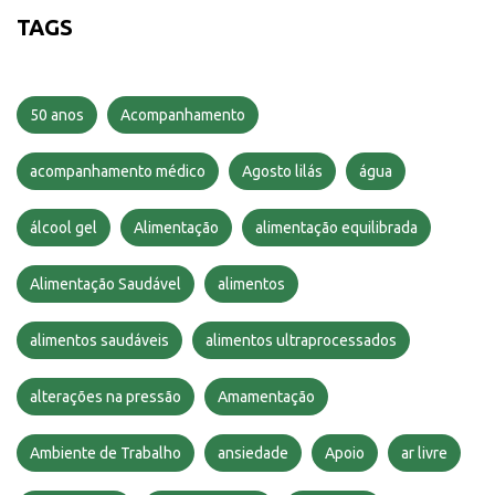
TAGS
50 anos
Acompanhamento
acompanhamento médico
Agosto lilás
água
álcool gel
Alimentação
alimentação equilibrada
Alimentação Saudável
alimentos
alimentos saudáveis
alimentos ultraprocessados
alterações na pressão
Amamentação
Ambiente de Trabalho
ansiedade
Apoio
ar livre