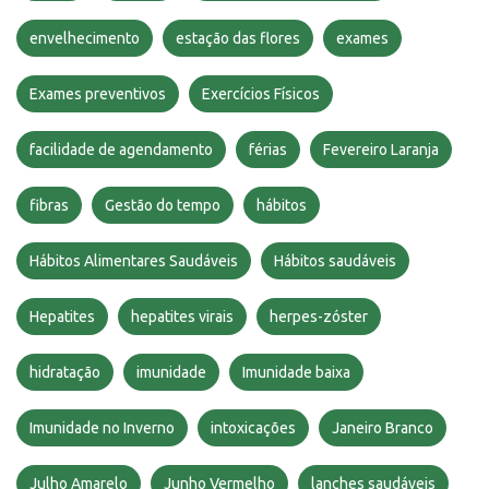
envelhecimento
estação das flores
exames
Exames preventivos
Exercícios Físicos
facilidade de agendamento
férias
Fevereiro Laranja
fibras
Gestão do tempo
hábitos
Hábitos Alimentares Saudáveis
Hábitos saudáveis
Hepatites
hepatites virais
herpes-zóster
hidratação
imunidade
Imunidade baixa
Imunidade no Inverno
intoxicações
Janeiro Branco
Julho Amarelo
Junho Vermelho
lanches saudáveis