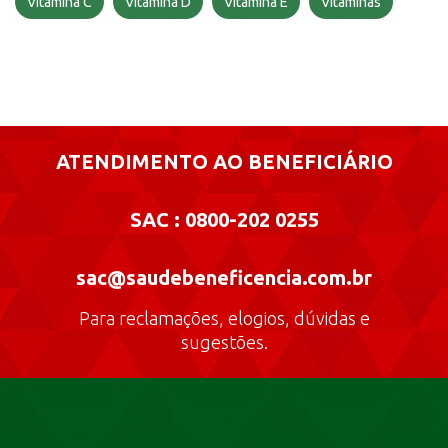
Vitamina C
Vitamina D
Vitamina E
Vitaminas
ATENDIMENTO AO BENEFICIÁRIO
SAC : 0800-202 0255
sac@saudebeneficencia.com.br
Para reclamações, elogios, dúvidas e
sugestões.