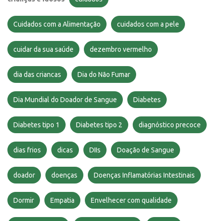
Cuidados com a Alimentação
cuidados com a pele
cuidar da sua saúde
dezembro vermelho
dia das criancas
Dia do Não Fumar
Dia Mundial do Doador de Sangue
Diabetes
Diabetes tipo 1
Diabetes tipo 2
diagnóstico precoce
dias frios
dicas
DIIs
Doação de Sangue
doador
doenças
Doenças Inflamatórias Intestinais
Dormir
Empatia
Envelhecer com qualidade