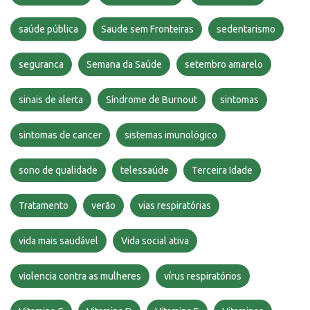
saúde pública
Saude sem Fronteiras
sedentarismo
seguranca
Semana da Saúde
setembro amarelo
sinais de alerta
Síndrome de Burnout
sintomas
sintomas de cancer
sistemas imunológico
sono de qualidade
telessaúde
Terceira Idade
Tratamento
verão
vias respiratórias
vida mais saudável
Vida social ativa
violencia contra as mulheres
vírus respiratórios