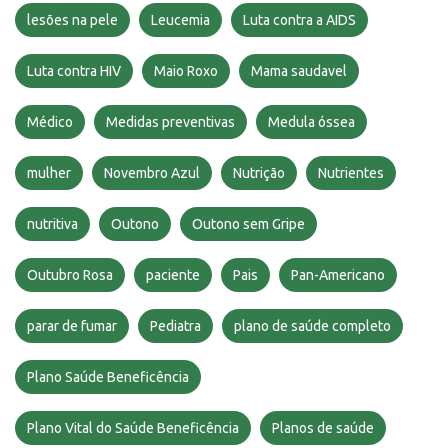
lesões na pele
Leucemia
Luta contra a AIDS
Luta contra HIV
Maio Roxo
Mama saudavel
Médico
Medidas preventivas
Medula óssea
mulher
Novembro Azul
Nutrição
Nutrientes
nutritiva
Outono
Outono sem Gripe
Outubro Rosa
paciente
Pais
Pan-Americano
parar de fumar
Pediatra
plano de saúde completo
Plano Saúde Beneficência
Plano Vital do Saúde Beneficência
Planos de saúde