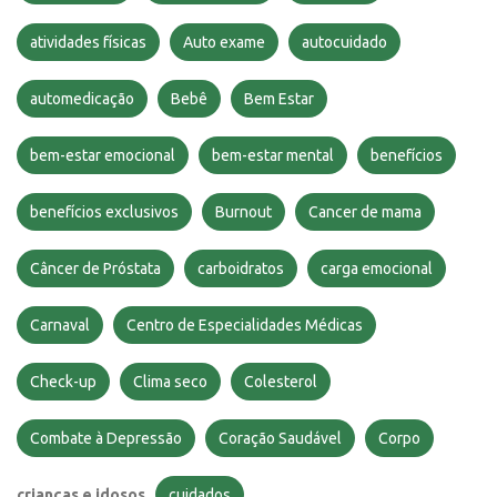
atividades físicas
Auto exame
autocuidado
automedicação
Bebê
Bem Estar
bem-estar emocional
bem-estar mental
benefícios
benefícios exclusivos
Burnout
Cancer de mama
Câncer de Próstata
carboidratos
carga emocional
Carnaval
Centro de Especialidades Médicas
Check-up
Clima seco
Colesterol
Combate à Depressão
Coração Saudável
Corpo
crianças e idosos
cuidados