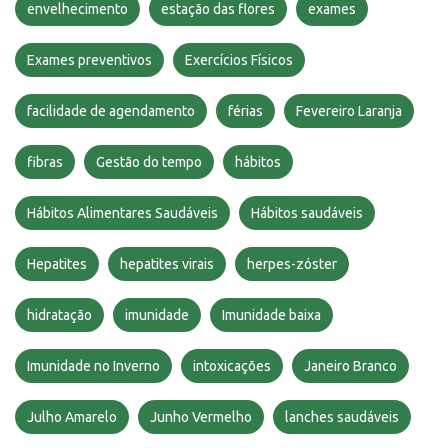
envelhecimento
estação das flores
exames
Exames preventivos
Exercícios Físicos
facilidade de agendamento
férias
Fevereiro Laranja
fibras
Gestão do tempo
hábitos
Hábitos Alimentares Saudáveis
Hábitos saudáveis
Hepatites
hepatites virais
herpes-zóster
hidratação
imunidade
Imunidade baixa
Imunidade no Inverno
intoxicações
Janeiro Branco
Julho Amarelo
Junho Vermelho
lanches saudáveis