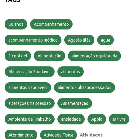
50 anos
Acompanhamento
acompanhamento médico
Agosto lilás
água
álcool gel
Alimentação
alimentação equilibrada
Alimentação Saudável
alimentos
alimentos saudáveis
alimentos ultraprocessados
alterações na pressão
Amamentação
Ambiente de Trabalho
ansiedade
Apoio
ar livre
Atendimento
Atividade Física
Atividades