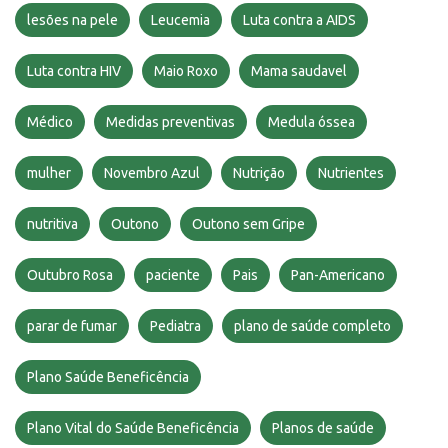
lesões na pele
Leucemia
Luta contra a AIDS
Luta contra HIV
Maio Roxo
Mama saudavel
Médico
Medidas preventivas
Medula óssea
mulher
Novembro Azul
Nutrição
Nutrientes
nutritiva
Outono
Outono sem Gripe
Outubro Rosa
paciente
Pais
Pan-Americano
parar de fumar
Pediatra
plano de saúde completo
Plano Saúde Beneficência
Plano Vital do Saúde Beneficência
Planos de saúde