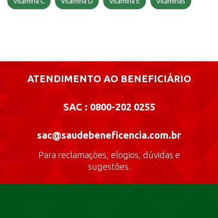
Vitamina C
Vitamina D
Vitamina E
Vitaminas
ATENDIMENTO AO BENEFICIÁRIO
SAC : 0800-202 0255
sac@saudebeneficencia.com.br
Para reclamações, elogios, dúvidas e
sugestões.