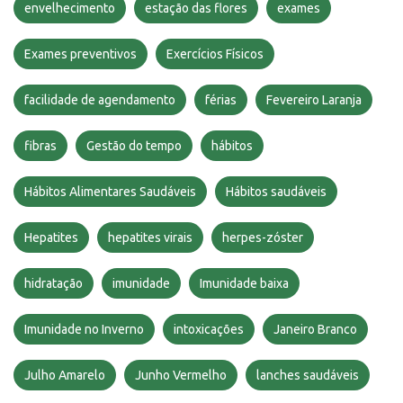
envelhecimento
estação das flores
exames
Exames preventivos
Exercícios Físicos
facilidade de agendamento
férias
Fevereiro Laranja
fibras
Gestão do tempo
hábitos
Hábitos Alimentares Saudáveis
Hábitos saudáveis
Hepatites
hepatites virais
herpes-zóster
hidratação
imunidade
Imunidade baixa
Imunidade no Inverno
intoxicações
Janeiro Branco
Julho Amarelo
Junho Vermelho
lanches saudáveis