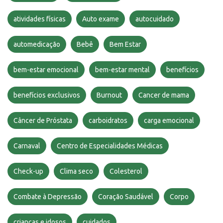
atividades físicas
Auto exame
autocuidado
automedicação
Bebê
Bem Estar
bem-estar emocional
bem-estar mental
benefícios
benefícios exclusivos
Burnout
Cancer de mama
Câncer de Próstata
carboidratos
carga emocional
Carnaval
Centro de Especialidades Médicas
Check-up
Clima seco
Colesterol
Combate à Depressão
Coração Saudável
Corpo
crianças e idosos
cuidados