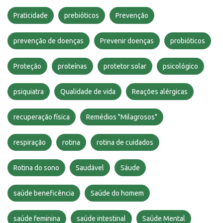
Praticidade
prebióticos
Prevenção
prevenção de doenças
Prevenir doenças
probióticos
Proteção
proteínas
protetor solar
psicológico
psiquiatra
Qualidade de vida
Reações alérgicas
recuperação física
Remédios "Milagrosos"
respiração
rotina
rotina de cuidados
Rotina do sono
Saudável
Sáude
saúde beneficência
Saúde do homem
saúde feminina
saúde intestinal
Saúde Mental