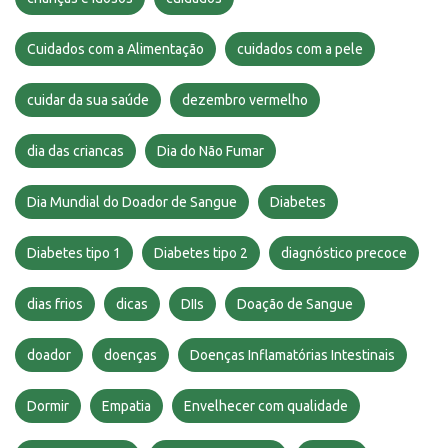
Cuidados com a Alimentação
cuidados com a pele
cuidar da sua saúde
dezembro vermelho
dia das criancas
Dia do Não Fumar
Dia Mundial do Doador de Sangue
Diabetes
Diabetes tipo 1
Diabetes tipo 2
diagnóstico precoce
dias frios
dicas
DIIs
Doação de Sangue
doador
doenças
Doenças Inflamatórias Intestinais
Dormir
Empatia
Envelhecer com qualidade