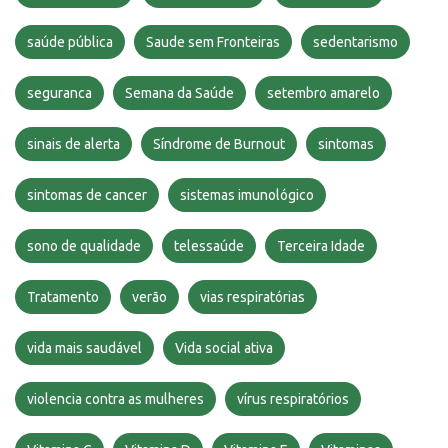
saúde pública
Saude sem Fronteiras
sedentarismo
seguranca
Semana da Saúde
setembro amarelo
sinais de alerta
Síndrome de Burnout
sintomas
sintomas de cancer
sistemas imunológico
sono de qualidade
telessaúde
Terceira Idade
Tratamento
verão
vias respiratórias
vida mais saudável
Vida social ativa
violencia contra as mulheres
vírus respiratórios