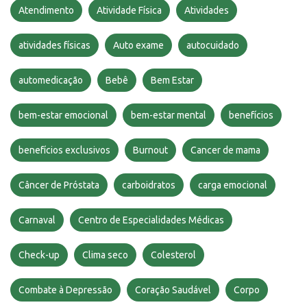
Atendimento
Atividade Física
Atividades
atividades físicas
Auto exame
autocuidado
automedicação
Bebê
Bem Estar
bem-estar emocional
bem-estar mental
benefícios
benefícios exclusivos
Burnout
Cancer de mama
Câncer de Próstata
carboidratos
carga emocional
Carnaval
Centro de Especialidades Médicas
Check-up
Clima seco
Colesterol
Combate à Depressão
Coração Saudável
Corpo