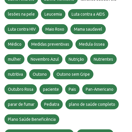
lesões na pele
Leucemia
Luta contra a AIDS
Luta contra HIV
Maio Roxo
Mama saudavel
Médico
Medidas preventivas
Medula óssea
mulher
Novembro Azul
Nutrição
Nutrientes
nutritiva
Outono
Outono sem Gripe
Outubro Rosa
paciente
Pais
Pan-Americano
parar de fumar
Pediatra
plano de saúde completo
Plano Saúde Beneficência