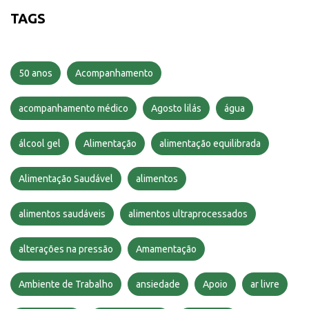
TAGS
50 anos
Acompanhamento
acompanhamento médico
Agosto lilás
água
álcool gel
Alimentação
alimentação equilibrada
Alimentação Saudável
alimentos
alimentos saudáveis
alimentos ultraprocessados
alterações na pressão
Amamentação
Ambiente de Trabalho
ansiedade
Apoio
ar livre