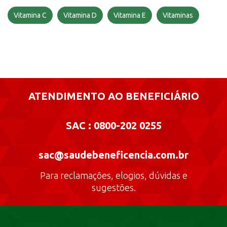
Vitamina C
Vitamina D
Vitamina E
Vitaminas
ATENDIMENTO AO BENEFICIÁRIO
SAC : 0800-202 0255
sac@saudebeneficencia.com.br
Para reclamações, elogios, dúvidas e
sugestões.