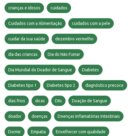
crianças e idosos
cuidados
Cuidados com a Alimentação
cuidados com a pele
cuidar da sua saúde
dezembro vermelho
dia das criancas
Dia do Não Fumar
Dia Mundial do Doador de Sangue
Diabetes
Diabetes tipo 1
Diabetes tipo 2
diagnóstico precoce
dias frios
dicas
DIIs
Doação de Sangue
doador
doenças
Doenças Inflamatórias Intestinais
Dormir
Empatia
Envelhecer com qualidade