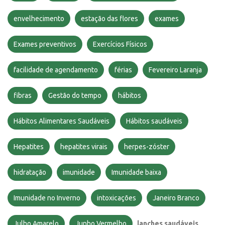
envelhecimento
estação das flores
exames
Exames preventivos
Exercícios Físicos
facilidade de agendamento
férias
Fevereiro Laranja
fibras
Gestão do tempo
hábitos
Hábitos Alimentares Saudáveis
Hábitos saudáveis
Hepatites
hepatites virais
herpes-zóster
hidratação
imunidade
Imunidade baixa
Imunidade no Inverno
intoxicações
Janeiro Branco
Julho Amarelo
Junho Vermelho
lanches saudáveis