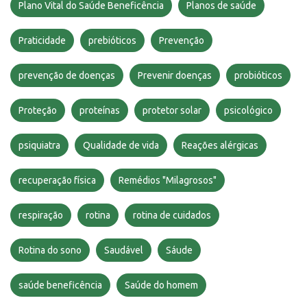
Plano Vital do Saúde Beneficência
Planos de saúde
Praticidade
prebióticos
Prevenção
prevenção de doenças
Prevenir doenças
probióticos
Proteção
proteínas
protetor solar
psicológico
psiquiatra
Qualidade de vida
Reações alérgicas
recuperação física
Remédios "Milagrosos"
respiração
rotina
rotina de cuidados
Rotina do sono
Saudável
Sáude
saúde beneficência
Saúde do homem