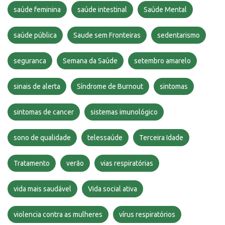
saúde feminina
saúde intestinal
Saúde Mental
saúde pública
Saude sem Fronteiras
sedentarismo
seguranca
Semana da Saúde
setembro amarelo
sinais de alerta
Síndrome de Burnout
sintomas
sintomas de cancer
sistemas imunológico
sono de qualidade
telessaúde
Terceira Idade
Tratamento
verão
vias respiratórias
vida mais saudável
Vida social ativa
violencia contra as mulheres
vírus respiratórios