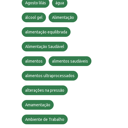
Agosto lilás
água
álcool gel
Alimentação
alimentação equilibrada
Alimentação Saudável
alimentos
alimentos saudáveis
alimentos ultraprocessados
alterações na pressão
Amamentação
Ambiente de Trabalho