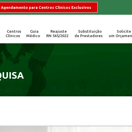
Agendamento para Centros Clínicos Exclusivos
Centros
Guia
Reajuste
Substituição
Solicite
Clínicos
Médico
RN 565/2022
de Prestadores
um Orçamen
255
Locais de Atend
ogios, dúvidas e sugestões.
Campinas/SP | Valinh
QUISA