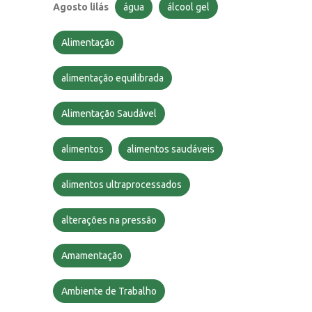
Agosto lilás
água
álcool gel
Alimentação
alimentação equilibrada
Alimentação Saudável
alimentos
alimentos saudáveis
alimentos ultraprocessados
alterações na pressão
Amamentação
Ambiente de Trabalho