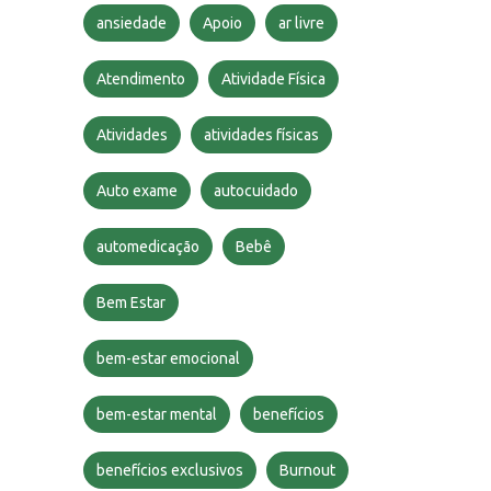
ansiedade
Apoio
ar livre
Atendimento
Atividade Física
Atividades
atividades físicas
Auto exame
autocuidado
automedicação
Bebê
Bem Estar
bem-estar emocional
bem-estar mental
benefícios
benefícios exclusivos
Burnout