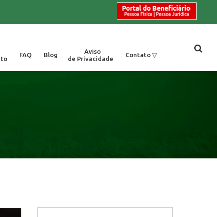
Aviso
Contato ▽
FAQ
Blog
to
de Privacidade
imento
os/SP |
Monte Mor/SP