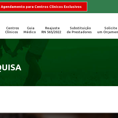
Agendamento para Centros Clínicos Exclusivos
Centros
Guia
Reajuste
Substituição
Solicite
Clínicos
Médico
RN 565/2022
de Prestadores
um Orçamen
255
Locais de Atend
ogios, dúvidas e sugestões.
Campinas/SP | Valinh
QUISA