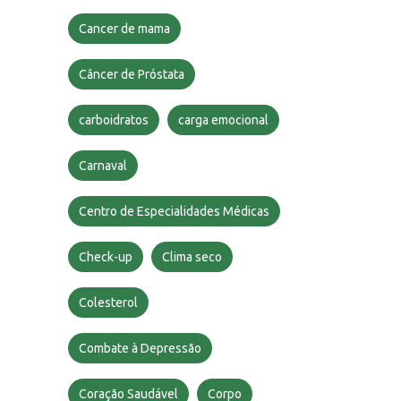
Cancer de mama
Câncer de Próstata
carboidratos
carga emocional
Carnaval
Centro de Especialidades Médicas
Check-up
Clima seco
Colesterol
Combate à Depressão
Coração Saudável
Corpo