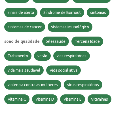
sinais de alerta
Síndrome de Burnout
sintomas
sintomas de cancer
sistemas imunológico
sono de qualidade
telessaúde
Terceira Idade
Tratamento
verão
vias respiratórias
vida mais saudável
Vida social ativa
violencia contra as mulheres
vírus respiratórios
Vitamina C
Vitamina D
Vitamina E
Vitaminas