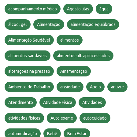
acompanhamento médico
Agosto lilás
água
álcool gel
Alimentação
alimentação equilibrada
Alimentação Saudável
alimentos
alimentos saudáveis
alimentos ultraprocessados
alterações na pressão
Amamentação
Ambiente de Trabalho
ansiedade
Apoio
ar livre
Atendimento
Atividade Física
Atividades
atividades físicas
Auto exame
autocuidado
automedicação
Bebê
Bem Estar