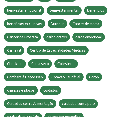
bem-estar emocional
bem-estar mental
benefícios
benefícios exclusivos
Burnout
Cancer de mama
Câncer de Próstata
carboidratos
carga emocional
Carnaval
Centro de Especialidades Médicas
Check-up
Clima seco
Colesterol
Combate à Depressão
Coração Saudável
Corpo
crianças e idosos
cuidados
Cuidados com a Alimentação
cuidados com a pele
cuidar da sua saúde
dezembro vermelho