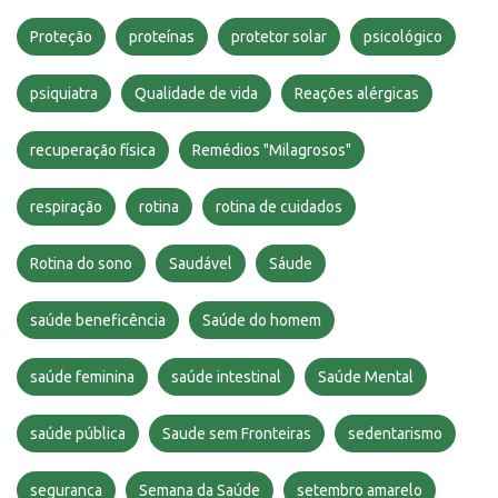
Proteção
proteínas
protetor solar
psicológico
psiquiatra
Qualidade de vida
Reações alérgicas
recuperação física
Remédios "Milagrosos"
respiração
rotina
rotina de cuidados
Rotina do sono
Saudável
Sáude
saúde beneficência
Saúde do homem
saúde feminina
saúde intestinal
Saúde Mental
saúde pública
Saude sem Fronteiras
sedentarismo
seguranca
Semana da Saúde
setembro amarelo