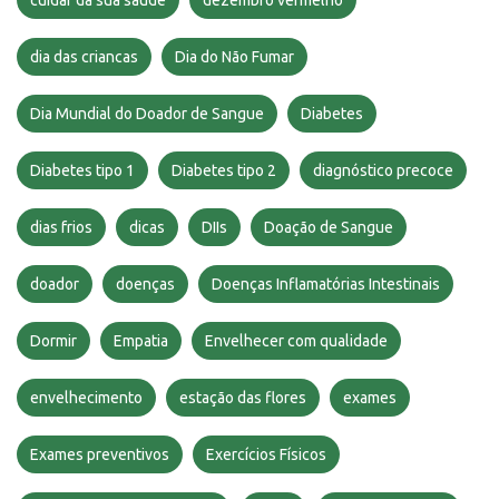
dia das criancas
Dia do Não Fumar
Dia Mundial do Doador de Sangue
Diabetes
Diabetes tipo 1
Diabetes tipo 2
diagnóstico precoce
dias frios
dicas
DIIs
Doação de Sangue
doador
doenças
Doenças Inflamatórias Intestinais
Dormir
Empatia
Envelhecer com qualidade
envelhecimento
estação das flores
exames
Exames preventivos
Exercícios Físicos