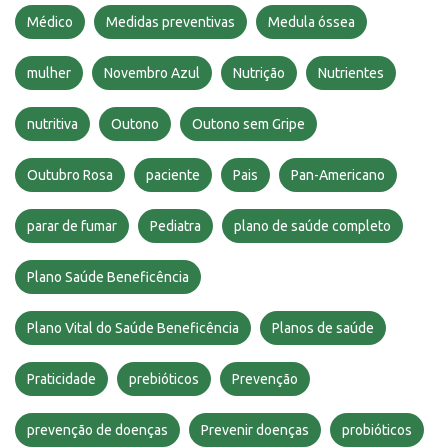
Médico
Medidas preventivas
Medula óssea
mulher
Novembro Azul
Nutrição
Nutrientes
nutritiva
Outono
Outono sem Gripe
Outubro Rosa
paciente
Pais
Pan-Americano
parar de fumar
Pediatra
plano de saúde completo
Plano Saúde Beneficência
Plano Vital do Saúde Beneficência
Planos de saúde
Praticidade
prebióticos
Prevenção
prevenção de doenças
Prevenir doenças
probióticos