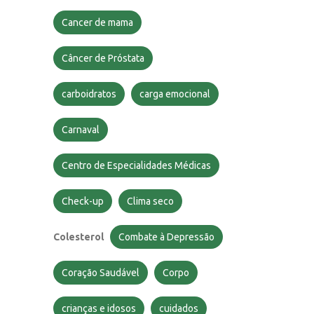
Cancer de mama
Câncer de Próstata
carboidratos
carga emocional
Carnaval
Centro de Especialidades Médicas
Check-up
Clima seco
Colesterol
Combate à Depressão
Coração Saudável
Corpo
crianças e idosos
cuidados