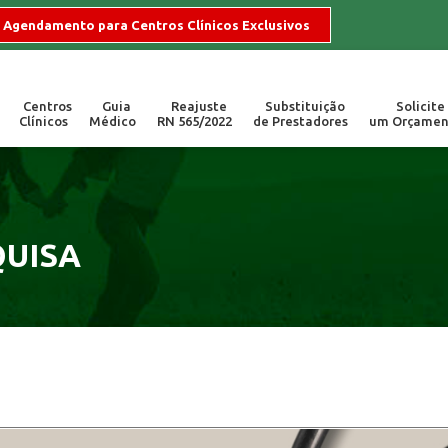
Agendamento para Centros Clínicos Exclusivos
Centros
Guia
Reajuste
Substituição
Solicite
Clínicos
Médico
RN 565/2022
de Prestadores
um Orçamen
255
Locais de Atend
ogios, dúvidas e sugestões.
Campinas/SP | Valinh
QUISA