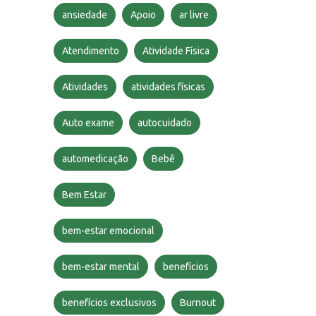
ansiedade
Apoio
ar livre
Atendimento
Atividade Física
Atividades
atividades físicas
Auto exame
autocuidado
automedicação
Bebê
Bem Estar
bem-estar emocional
bem-estar mental
benefícios
benefícios exclusivos
Burnout