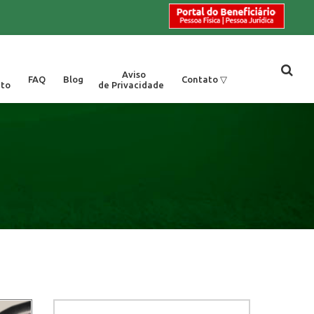
Aviso
Contato ▽
FAQ
Blog
to
de Privacidade
imento
os/SP |
Monte Mor/SP