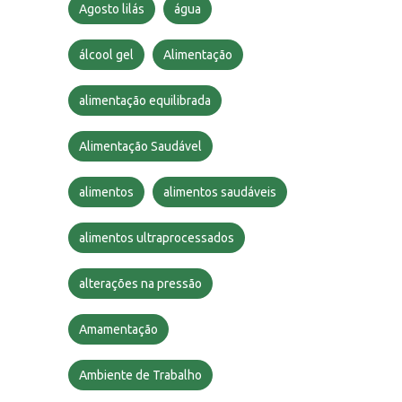
Agosto lilás
água
álcool gel
Alimentação
alimentação equilibrada
Alimentação Saudável
alimentos
alimentos saudáveis
alimentos ultraprocessados
alterações na pressão
Amamentação
Ambiente de Trabalho