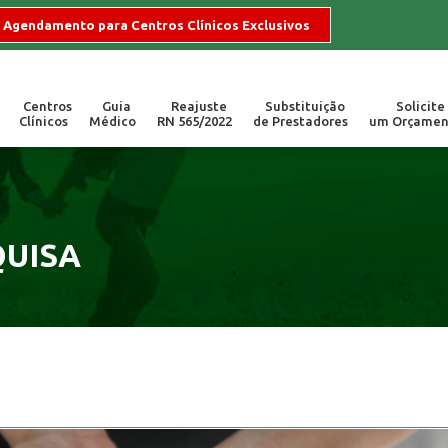
Agendamento para Centros Clínicos Exclusivos
Centros
Guia
Reajuste
Substituição
Solicite
Clínicos
Médico
RN 565/2022
de Prestadores
um Orçamen
255
Locais de Atend
ogios, dúvidas e sugestões.
Campinas/SP | Valinh
QUISA