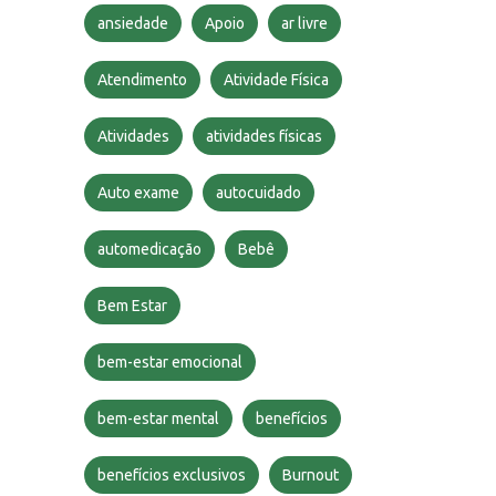
ansiedade
Apoio
ar livre
Atendimento
Atividade Física
Atividades
atividades físicas
Auto exame
autocuidado
automedicação
Bebê
Bem Estar
bem-estar emocional
bem-estar mental
benefícios
benefícios exclusivos
Burnout