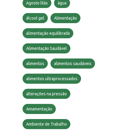
Agosto lilás
água
álcool gel
Alimentação
alimentação equilibrada
Alimentação Saudável
alimentos
alimentos saudáveis
alimentos ultraprocessados
alterações na pressão
Amamentação
Ambiente de Trabalho