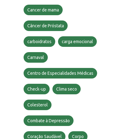
Cancer de mama
Câncer de Próstata
carboidratos
carga emocional
Carnaval
Centro de Especialidades Médicas
Check-up
Clima seco
Colesterol
Combate à Depressão
Coração Saudável
Corpo