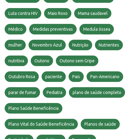
Luta contra HIV
Maio Roxo
Mama saudavel
Médico
Medidas preventivas
Medula óssea
mulher
Novembro Azul
Nutrição
Nutrientes
nutritiva
Outono
Outono sem Gripe
Outubro Rosa
paciente
Pais
Pan-Americano
parar de fumar
Pediatra
plano de saúde completo
Plano Saúde Beneficência
Plano Vital do Saúde Beneficência
Planos de saúde