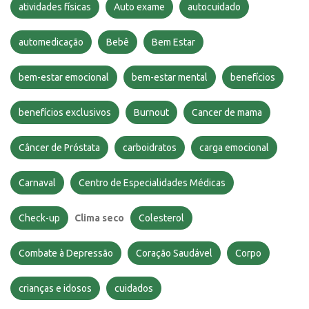
atividades físicas
Auto exame
autocuidado
automedicação
Bebê
Bem Estar
bem-estar emocional
bem-estar mental
benefícios
benefícios exclusivos
Burnout
Cancer de mama
Câncer de Próstata
carboidratos
carga emocional
Carnaval
Centro de Especialidades Médicas
Check-up
Clima seco
Colesterol
Combate à Depressão
Coração Saudável
Corpo
crianças e idosos
cuidados