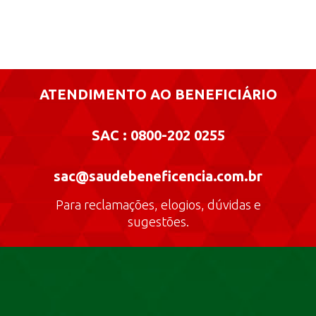
ATENDIMENTO AO BENEFICIÁRIO
SAC : 0800-202 0255
sac@saudebeneficencia.com.br
Para reclamações, elogios, dúvidas e
sugestões.