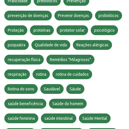
Praticidade
prebióticos
Prevenção
prevenção de doenças
Prevenir doenças
probióticos
Proteção
proteínas
protetor solar
psicológico
psiquiatra
Qualidade de vida
Reações alérgicas
recuperação física
Remédios "Milagrosos"
respiração
rotina
rotina de cuidados
Rotina do sono
Saudável
Sáude
saúde beneficência
Saúde do homem
saúde feminina
saúde intestinal
Saúde Mental