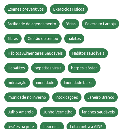
Exames preventivos
Exercícios Físicos
facilidade de agendamento
férias
Fevereiro Laranja
fibras
Gestão do tempo
hábitos
Hábitos Alimentares Saudáveis
Hábitos saudáveis
Hepatites
hepatites virais
herpes-zóster
hidratação
imunidade
Imunidade baixa
Imunidade no Inverno
intoxicações
Janeiro Branco
Julho Amarelo
Junho Vermelho
lanches saudáveis
lesões na pele
Leucemia
Luta contra a AIDS