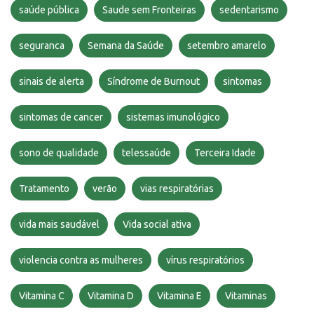
saúde pública
Saude sem Fronteiras
sedentarismo
seguranca
Semana da Saúde
setembro amarelo
sinais de alerta
Síndrome de Burnout
sintomas
sintomas de cancer
sistemas imunológico
sono de qualidade
telessaúde
Terceira Idade
Tratamento
verão
vias respiratórias
vida mais saudável
Vida social ativa
violencia contra as mulheres
vírus respiratórios
Vitamina C
Vitamina D
Vitamina E
Vitaminas