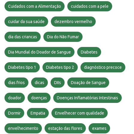
Cuidados com a Alimentação
cuidados com a pele
cuidar da sua saúde
dezembro vermelho
dia das criancas
Dia do Não Fumar
Dia Mundial do Doador de Sangue
Diabetes
Diabetes tipo 1
Diabetes tipo 2
diagnóstico precoce
dias frios
dicas
DIIs
Doação de Sangue
doador
doenças
Doenças Inflamatórias Intestinais
Dormir
Empatia
Envelhecer com qualidade
envelhecimento
estação das flores
exames