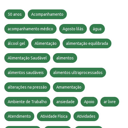
50 anos
Acompanhamento
acompanhamento médico
Agosto lilás
água
álcool gel
Alimentação
alimentação equilibrada
Alimentação Saudável
alimentos
alimentos saudáveis
alimentos ultraprocessados
alterações na pressão
Amamentação
Ambiente de Trabalho
ansiedade
Apoio
ar livre
Atendimento
Atividade Física
Atividades