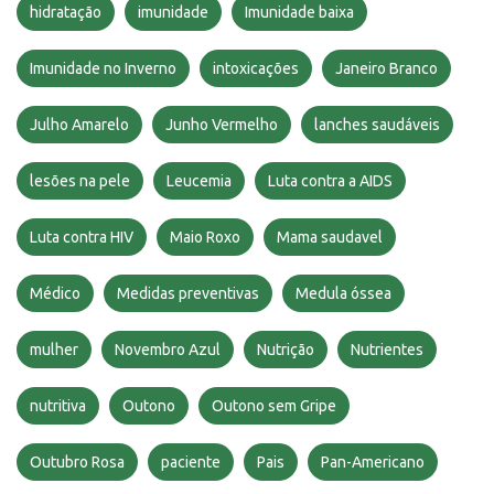
hidratação
imunidade
Imunidade baixa
Imunidade no Inverno
intoxicações
Janeiro Branco
Julho Amarelo
Junho Vermelho
lanches saudáveis
lesões na pele
Leucemia
Luta contra a AIDS
Luta contra HIV
Maio Roxo
Mama saudavel
Médico
Medidas preventivas
Medula óssea
mulher
Novembro Azul
Nutrição
Nutrientes
nutritiva
Outono
Outono sem Gripe
Outubro Rosa
paciente
Pais
Pan-Americano