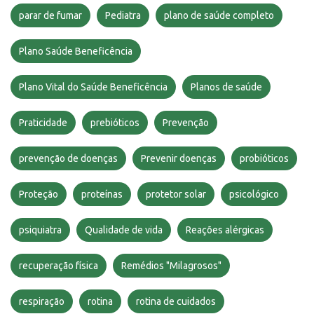
parar de fumar
Pediatra
plano de saúde completo
Plano Saúde Beneficência
Plano Vital do Saúde Beneficência
Planos de saúde
Praticidade
prebióticos
Prevenção
prevenção de doenças
Prevenir doenças
probióticos
Proteção
proteínas
protetor solar
psicológico
psiquiatra
Qualidade de vida
Reações alérgicas
recuperação física
Remédios "Milagrosos"
respiração
rotina
rotina de cuidados