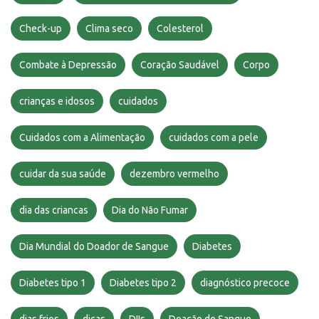
Check-up
Clima seco
Colesterol
Combate à Depressão
Coração Saudável
Corpo
crianças e idosos
cuidados
Cuidados com a Alimentação
cuidados com a pele
cuidar da sua saúde
dezembro vermelho
dia das criancas
Dia do Não Fumar
Dia Mundial do Doador de Sangue
Diabetes
Diabetes tipo 1
Diabetes tipo 2
diagnóstico precoce