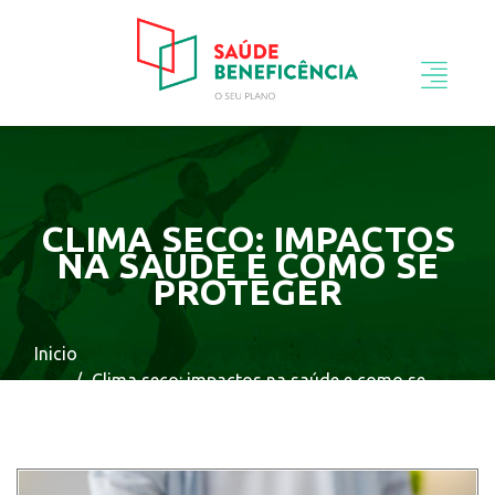
CLIMA SECO: IMPACTOS
NA SAÚDE E COMO SE
PROTEGER
Inicio
Clima seco: impactos na saúde e como se
proteger