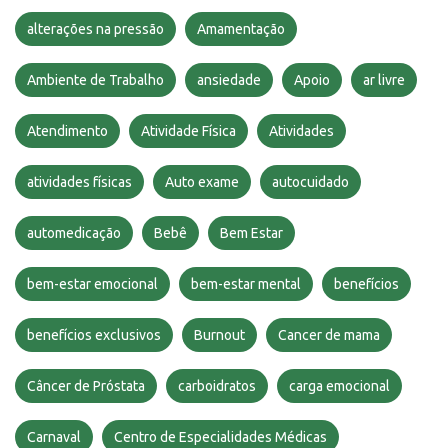
alterações na pressão
Amamentação
Ambiente de Trabalho
ansiedade
Apoio
ar livre
Atendimento
Atividade Física
Atividades
atividades físicas
Auto exame
autocuidado
automedicação
Bebê
Bem Estar
bem-estar emocional
bem-estar mental
benefícios
benefícios exclusivos
Burnout
Cancer de mama
Câncer de Próstata
carboidratos
carga emocional
Carnaval
Centro de Especialidades Médicas