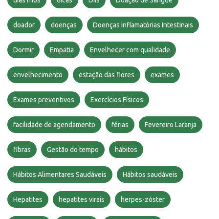
dias frios
dicas
DIIs
Doação de Sangue
doador
doenças
Doenças Inflamatórias Intestinais
Dormir
Empatia
Envelhecer com qualidade
envelhecimento
estação das flores
exames
Exames preventivos
Exercícios Físicos
facilidade de agendamento
férias
Fevereiro Laranja
fibras
Gestão do tempo
hábitos
Hábitos Alimentares Saudáveis
Hábitos saudáveis
Hepatites
hepatites virais
herpes-zóster