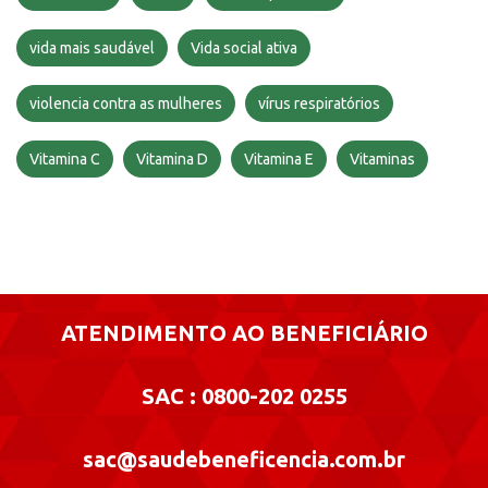
vida mais saudável
Vida social ativa
violencia contra as mulheres
vírus respiratórios
Vitamina C
Vitamina D
Vitamina E
Vitaminas
ATENDIMENTO AO BENEFICIÁRIO
SAC : 0800-202 0255
sac@saudebeneficencia.com.br