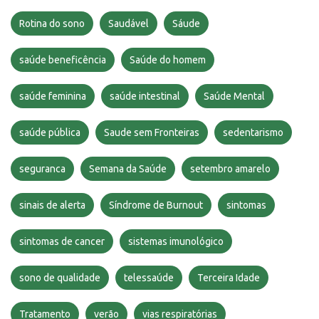
Rotina do sono
Saudável
Sáude
saúde beneficência
Saúde do homem
saúde feminina
saúde intestinal
Saúde Mental
saúde pública
Saude sem Fronteiras
sedentarismo
seguranca
Semana da Saúde
setembro amarelo
sinais de alerta
Síndrome de Burnout
sintomas
sintomas de cancer
sistemas imunológico
sono de qualidade
telessaúde
Terceira Idade
Tratamento
verão
vias respiratórias