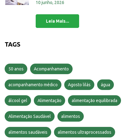
10 junho, 2026
TAGS
50 anos
Acompanhamento
acompanhamento médico
Agosto lilás
água
álcool gel
Alimentação
alimentação equilibrada
Alimentação Saudável
alimentos
alimentos saudáveis
alimentos ultraprocessados