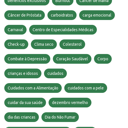
benefícios exclusivos
Burnout
Cancer de mama
Câncer de Próstata
carboidratos
carga emocional
Carnaval
Centro de Especialidades Médicas
Check-up
Clima seco
Colesterol
Combate à Depressão
Coração Saudável
Corpo
crianças e idosos
cuidados
Cuidados com a Alimentação
cuidados com a pele
cuidar da sua saúde
dezembro vermelho
dia das criancas
Dia do Não Fumar