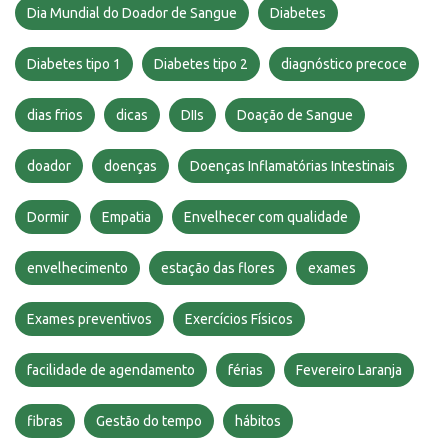
Dia Mundial do Doador de Sangue
Diabetes
Diabetes tipo 1
Diabetes tipo 2
diagnóstico precoce
dias frios
dicas
DIIs
Doação de Sangue
doador
doenças
Doenças Inflamatórias Intestinais
Dormir
Empatia
Envelhecer com qualidade
envelhecimento
estação das flores
exames
Exames preventivos
Exercícios Físicos
facilidade de agendamento
férias
Fevereiro Laranja
fibras
Gestão do tempo
hábitos