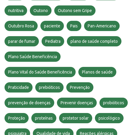
nutritiva
Outono
Outono sem Gripe
Outubro Rosa
paciente
Pais
Pan-Americano
parar de fumar
Pediatra
plano de saúde completo
Plano Saúde Beneficência
Plano Vital do Saúde Beneficência
Planos de saúde
Praticidade
prebióticos
Prevenção
prevenção de doenças
Prevenir doenças
probióticos
Proteção
proteínas
protetor solar
psicológico
psiquiatra
Qualidade de vida
Reações alérgicas