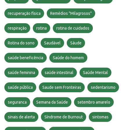
recuperação física
Remédios "Milagrosos"
respiração
rotina
rotina de cuidados
Rotina do sono
Saudável
Sáude
saúde beneficência
Saúde do homem
saúde feminina
saúde intestinal
Saúde Mental
saúde pública
Saude sem Fronteiras
sedentarismo
seguranca
Semana da Saúde
setembro amarelo
sinais de alerta
Síndrome de Burnout
sintomas