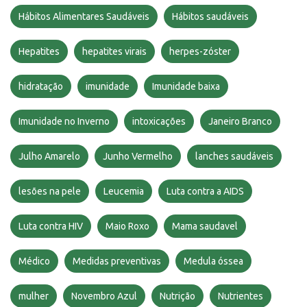
Hábitos Alimentares Saudáveis
Hábitos saudáveis
Hepatites
hepatites virais
herpes-zóster
hidratação
imunidade
Imunidade baixa
Imunidade no Inverno
intoxicações
Janeiro Branco
Julho Amarelo
Junho Vermelho
lanches saudáveis
lesões na pele
Leucemia
Luta contra a AIDS
Luta contra HIV
Maio Roxo
Mama saudavel
Médico
Medidas preventivas
Medula óssea
mulher
Novembro Azul
Nutrição
Nutrientes