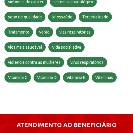
sintomas de cancer
sistemas imunológico
sono de qualidade
telessaúde
Terceira Idade
Tratamento
verão
vias respiratórias
vida mais saudável
Vida social ativa
violencia contra as mulheres
vírus respiratórios
Vitamina C
Vitamina D
Vitamina E
Vitaminas
ATENDIMENTO AO BENEFICIÁRIO