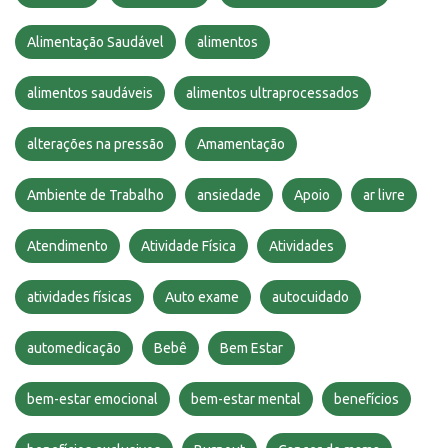
Alimentação Saudável
alimentos
alimentos saudáveis
alimentos ultraprocessados
alterações na pressão
Amamentação
Ambiente de Trabalho
ansiedade
Apoio
ar livre
Atendimento
Atividade Física
Atividades
atividades físicas
Auto exame
autocuidado
automedicação
Bebê
Bem Estar
bem-estar emocional
bem-estar mental
benefícios