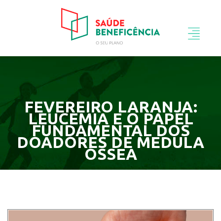
FEVEREIRO LARANJA:
LEUCEMIA E O PAPEL
FUNDAMENTAL DOS
DOADORES DE MEDULA
ÓSSEA
Inicio
Fevereiro Laranja: Leucemia e o Papel
Fundamental dos Doadores de Medula Óssea